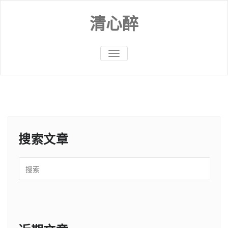
Skip
to
清心醉
content
切
换
导
航
搜索文章