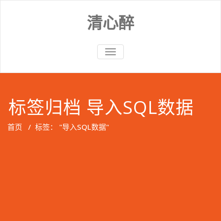
Skip
to
清心醉
content
切
换
导
航
标签归档 导入SQL数据
首页
/
标签： "导入SQL数据"