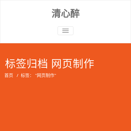
Skip
to
清心醉
content
切
换
导
航
标签归档 网页制作
首页
/
标签： "网页制作"