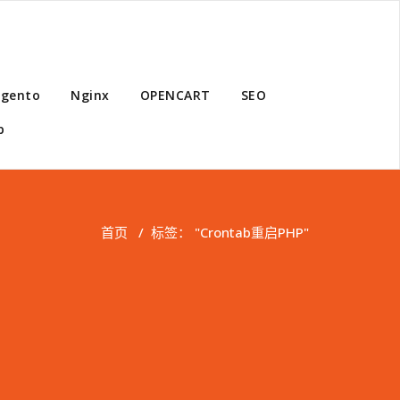
gento
Nginx
OPENCART
SEO
p
首页
/
标签： "Crontab重启PHP"