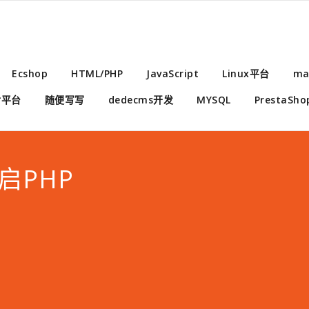
Ecshop
HTML/PHP
JavaScript
Linux平台
ma
付平台
随便写写
dedecms开发
MYSQL
PrestaSho
重启PHP