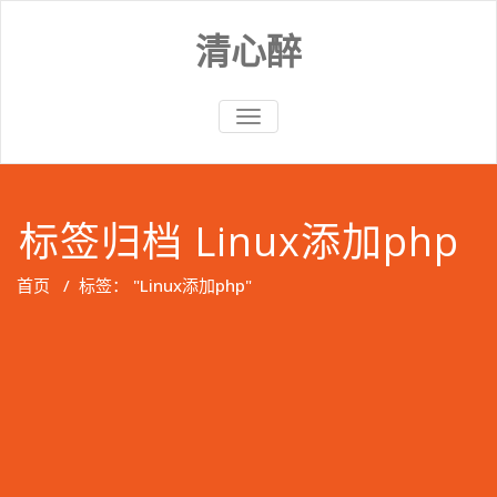
Skip
to
清心醉
content
切
换
导
航
标签归档 Linux添加php
首页
/
标签： "Linux添加php"