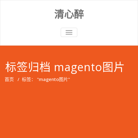
Skip
to
清心醉
content
切
换
导
航
标签归档 magento图片
首页
/
标签： "magento图片"