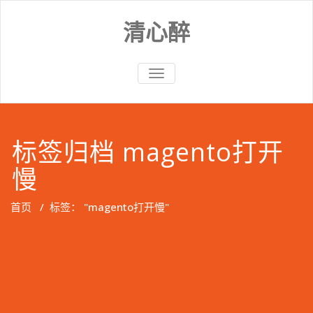
Skip
to
清心醉
content
切
换
导
航
标签归档 magento打开
慢
首页
/
标签： "magento打开慢"