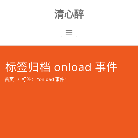
Skip
to
清心醉
content
切
换
导
航
标签归档 onload 事件
首页
/
标签： "onload 事件"