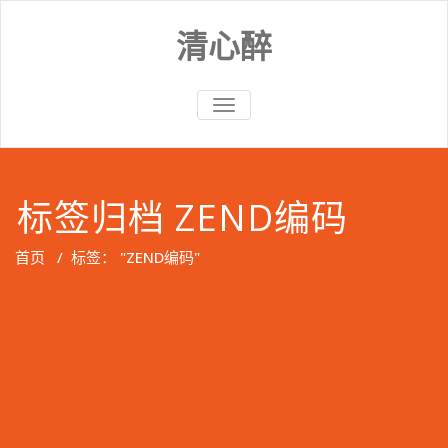
Skip
to
清心醉
content
切
换
导
航
标签归档 ZEND编码
首页
/
标签： "ZEND编码"