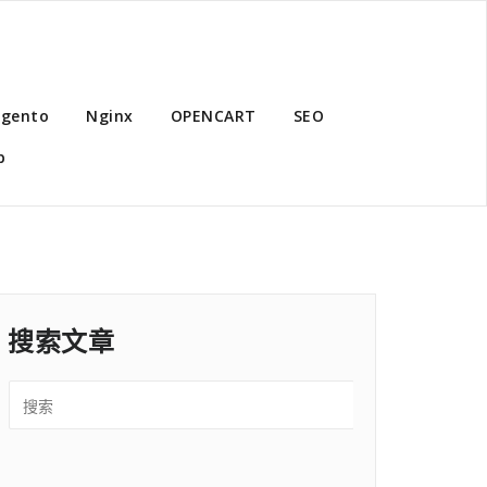
gento
Nginx
OPENCART
SEO
p
搜索文章