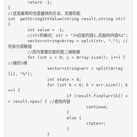
	return -1;

}

//这是最笨的也是最快的方法，无需匹配

int  getStringIntValue(string result,string str) 
{

	int value = -1;

	//str的格式：str = "1%匹配内容1,匹配的内容%2";

	vector<string>Array = split(str, ","); //
先拆分成数组

	//因为需要匹配的是二维数据

	for (int i = 0; i < Array.size(); i++) { 
//遍历1维

		vector<string>arr = split(Array
[i], "%");

		int state = 0;

		for (int k = 0; k < arr.size(); k
++) {

			if (result.find(arr[k]) =
= result.npos) { //查找内容

				continue;

			}

			else {

				state++;

			}

		}
