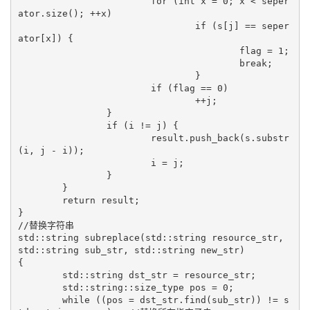
			for (int x = 0; x < seper
ator.size(); ++x)

				if (s[j] == seper
ator[x]) {

					flag = 1;

					break;

				}

			if (flag == 0)

				++j;

		}

		if (i != j) {

			result.push_back(s.substr
(i, j - i));

			i = j;

		}

	}

	return result;

}

//替换字符串

std::string subreplace(std::string resource_str, 
std::string sub_str, std::string new_str)

{

	std::string dst_str = resource_str;

	std::string::size_type pos = 0;

	while ((pos = dst_str.find(sub_str)) != s