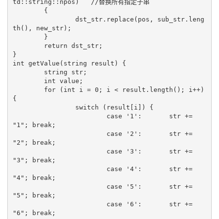
td::string::npos)   //替换所有指定子串

	{

		dst_str.replace(pos, sub_str.leng
th(), new_str);

	}

	return dst_str;

}

int getValue(string result) {

	string str;

	int value;

	for (int i = 0; i < result.length(); i++) 
{

		switch (result[i]) {

			case '1':	str += 
"1"; break;

			case '2':	str += 
"2"; break;

			case '3':	str += 
"3"; break;

			case '4':	str += 
"4"; break;

			case '5':	str += 
"5"; break;

			case '6':	str += 
"6"; break;
