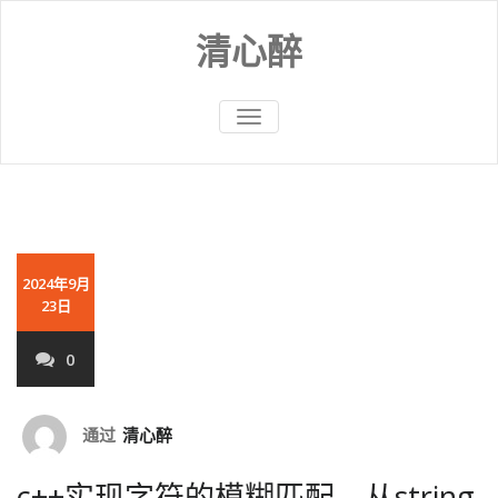
Skip
to
清心醉
content
切
换
导
航
2024年9月
23日
0
通过
清心醉
c++实现字符的模糊匹配，从string