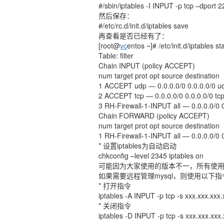
#/sbin/iptables -I INPUT -p tcp –dport 
然后保存：
#/etc/rc.d/init.d/iptables save
再查看是否已经有了：
[root@
vc
entos ~]# /etc/init.d/iptables st
Table: filter
Chain INPUT (policy ACCEPT)
num target prot opt source destination
1 ACCEPT udp — 0.0.0.0/0 0.0.0.0/0 u
2 ACCEPT tcp — 0.0.0.0/0 0.0.0.0/0 tcp
3 RH-Firewall-1-INPUT all — 0.0.0.0/0 0
Chain FORWARD (policy ACCEPT)
num target prot opt source destination
1 RH-Firewall-1-INPUT all — 0.0.0.0/0 0
* 设置iptables为自动启动
chkconfig –level 2345 iptables on
可能因为大家使用的版本不一，所有使
如果需要远程管理mysql，则使用以下
* 打开指令
iptables -A INPUT -p tcp -s xxx.xxx.xx
* 关闭指令
iptables -D INPUT -p tcp -s xxx.xxx.xx