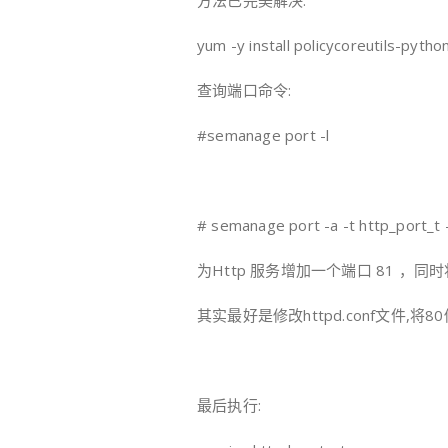
方法已完美解决.
yum -y install policycoreutils-pytho
查询端口命令:
#semanage port -l
# semanage port -a -t http_port_t 
为Http 服务增加一个端口 81 ，同时将
其实最好是修改httpd.conf文件,将8
最后执行: