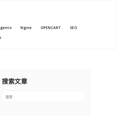
gento
Nginx
OPENCART
SEO
p
搜索文章