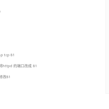
n
-p tcp 81
httpd 的端口改成 81
0修改81