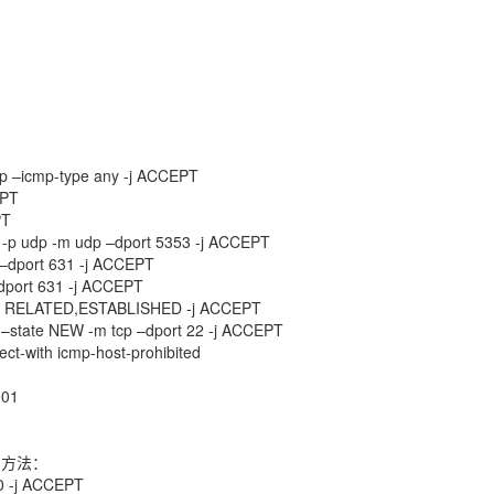
mp –icmp-type any -j ACCEPT
EPT
PT
1 -p udp -m udp –dport 5353 -j ACCEPT
 –dport 631 -j ACCEPT
–dport 631 -j ACCEPT
tate RELATED,ESTABLISHED -j ACCEPT
e –state NEW -m tcp –dport 22 -j ACCEPT
ct-with icmp-host-prohibited
001
确方法：
80 -j ACCEPT