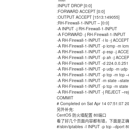
:INPUT DROP [0:0]
:FORWARD ACCEPT [0:0]
:OUTPUT ACCEPT [1513:149055]
:RH-Firewall-1-INPUT – [0:0]
-A INPUT -j RH-Firewall-1-INPUT
-A FORWARD -j RH-Firewall-1-INPUT
-A RH-Firewall-1-INPUT -i lo -j ACCEPT
-A RH-Firewall-1-INPUT -p icmp -m ic
-A RH-Firewall-1-INPUT -p esp -j ACC
-A RH-Firewall-1-INPUT -p ah -j ACCE
-A RH-Firewall-1-INPUT -d 224.0.0.25
-A RH-Firewall-1-INPUT -p udp -m udp
-A RH-Firewall-1-INPUT -p tcp -m tcp 
-A RH-Firewall-1-INPUT -m state –s
-A RH-Firewall-1-INPUT -p tcp -m stat
-A RH-Firewall-1-INPUT -j REJECT –reje
COMMIT
# Completed on Sat Apr 14 07:51:07 2
另外补充:
CentOS 防火墙配置 80端口
看了好几个页面内容都有错，下面是正
#/sbin/iptables -I INPUT -p tcp –dport 