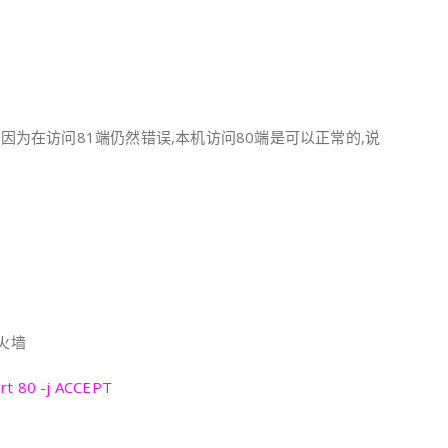
因为在访问81端仍然错误,本机访问80端是可以正常的,说
火墙
ort 80 -j ACCEPT