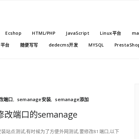
Ecshop
HTML/PHP
JavaScript
Linux平台
ma
付平台
随便写写
dedecms开发
MYSQL
PrestaSho
 修改端口
,
semanage安装
,
semanage添加
修改端口的semanage
要安装站点测试,有时候为了方便外网测试,要修改81端口,以下