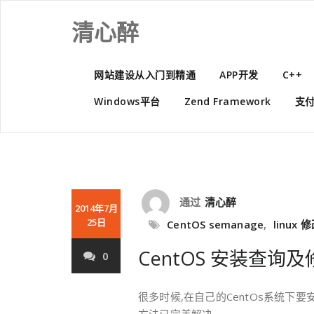
Skip
to
清心醉
content
网站建设从入门到精通
APP开发
C++
Windows平台
Zend Framework
支
通过
清心醉
2014年7月
25日
CentOS semanage
,
linux
CentOS 安装查询及
0
很多时候,在自己的CentOs系统下