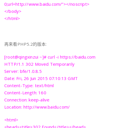
0;url=http://www.baidu.com/”></noscript>
</body>
</html>
再来看PHP5.2的版本:
[root@qingxinzui ~]# curl -i https://baidu.com
HTTP/1.1 302 Moved Temporarily
Server: bfe/1.0.8.5
Date: Fri, 26 Jun 2015 07:10:13 GMT
Content-Type: text/html
Content-Length: 160
Connection: keep-alive
Location: http://www.baidu.com/
<html>
<head><title>302 Found</title></head>