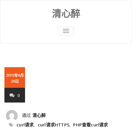
Skip
to
清心醉
content
切
换
导
航
2015年6月
26日
0
通过
清心醉
curl请求
,
curl请求HTTPS
,
PHP查看curl请求