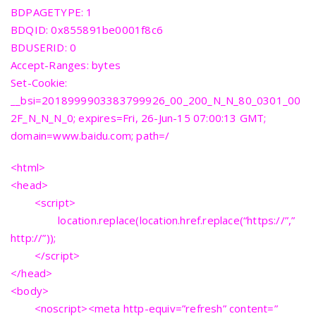
BDPAGETYPE: 1
BDQID: 0x855891be0001f8c6
BDUSERID: 0
Accept-Ranges: bytes
Set-Cookie:
__bsi=2018999903383799926_00_200_N_N_80_0301_00
2F_N_N_N_0; expires=Fri, 26-Jun-15 07:00:13 GMT;
domain=www.baidu.com; path=/
<html>
<head>
<script>
location.replace(location.href.replace(“https://”,”
http://”));
</script>
</head>
<body>
<noscript><meta http-equiv=”refresh” content=”