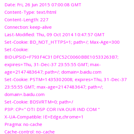
Date: Fri, 26 Jun 2015 07:00:08 GMT
Content-Type: text/html
Content-Length: 227
Connection: keep-alive
Last-Modified: Thu, 09 Oct 2014 10:47:57 GMT
Set-Cookie: BD_NOT_HTTPS=1; path=/; Max-Age=300
Set-Cookie:
BIDUPSID=F793F4C31DFC52C0060BBE10533263B7;
expires=Thu, 31-Dec-37 23:55:55 GMT; max-
age=2147483647; path=/; domain=.baidu.com
Set-Cookie: PSTM=1435302008; expires=Thu, 31-Dec-37
23:55:55 GMT; max-age=2147483647; path=/;
domain=.baidu.com
Set-Cookie: BDSVRTM=0; path=/
P3P: CP=” OTI DSP COR IVA OUR IND COM “
X-UA-Compatible: IE=Edge,chrome=1
Pragma: no-cache
Cache-control: no-cache