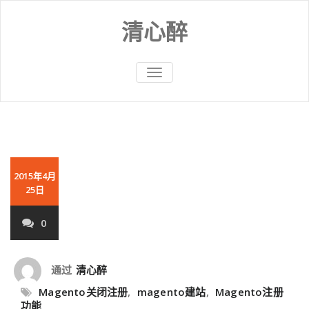
Skip
to
清心醉
content
切
换
导
航
2015年4月
25日
0
通过
清心醉
Magento关闭注册
,
magento建站
,
Magento注册
功能