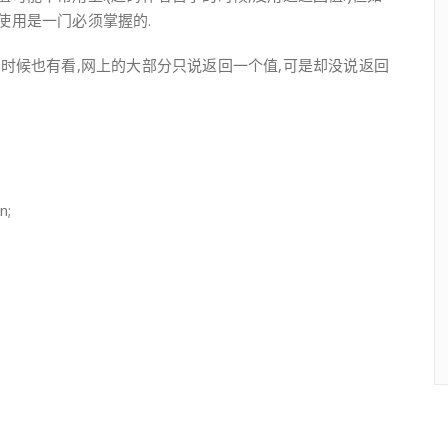
使用是一门必须掌握的.
的时候也有看,网上的大部分只说返回一个值,可是却没说返回
n;