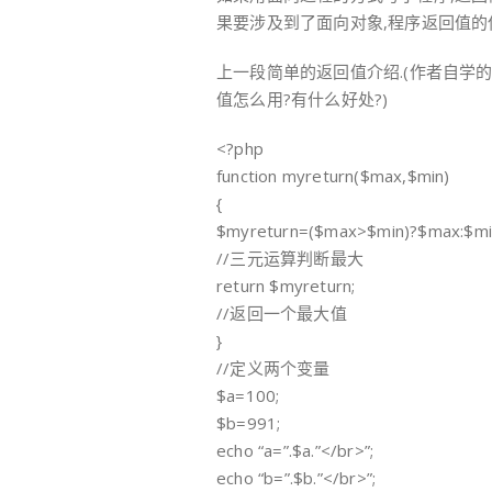
果要涉及到了面向对象,程序返回值的
上一段简单的返回值介绍.(作者自学
值怎么用?有什么好处?)
<?php
function myreturn($max,$min)
{
$myreturn=($max>$min)?$max:$mi
//三元运算判断最大
return $myreturn;
//返回一个最大值
}
//定义两个变量
$a=100;
$b=991;
echo “a=”.$a.”</br>”;
echo “b=”.$b.”</br>”;