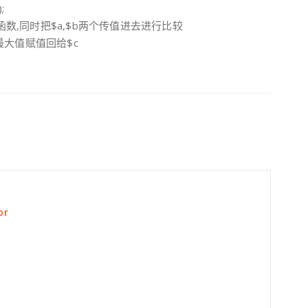
;
rn函数,同时把$a,$b两个传值进去进行比较
回的最大值赋值回给$c
or