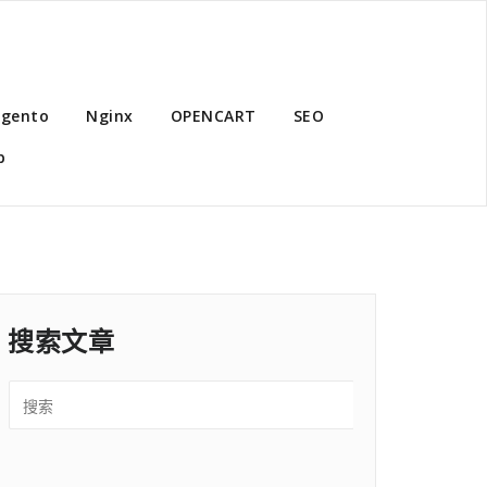
gento
Nginx
OPENCART
SEO
p
搜索文章