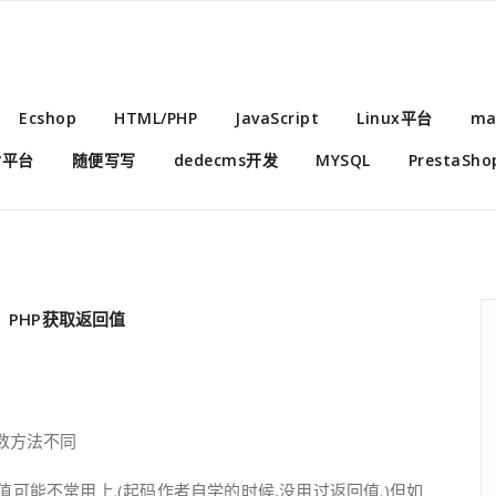
Ecshop
HTML/PHP
JavaScript
Linux平台
ma
付平台
随便写写
dedecms开发
MYSQL
PrestaSho
,
PHP获取返回值
数方法不同
可能不常用上.(起码作者自学的时候,没用过返回值.)但如