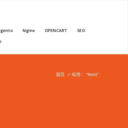
gento
Nginx
OPENCART
SEO
p
首页
/
标签： "html"