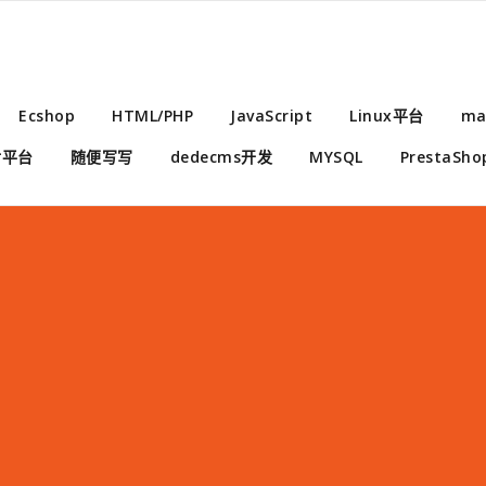
Ecshop
HTML/PHP
JavaScript
Linux平台
ma
付平台
随便写写
dedecms开发
MYSQL
PrestaSho