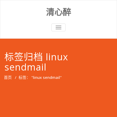
Skip
to
清心醉
content
切
换
导
航
标签归档 linux
sendmail
首页
/
标签： "linux sendmail"