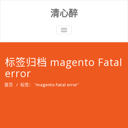
Skip
to
清心醉
content
切
换
导
航
标签归档 magento Fatal
error
首页
/
标签： "magento Fatal error"