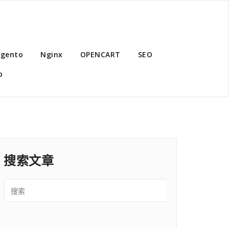
gento
Nginx
OPENCART
SEO
p
搜索文章