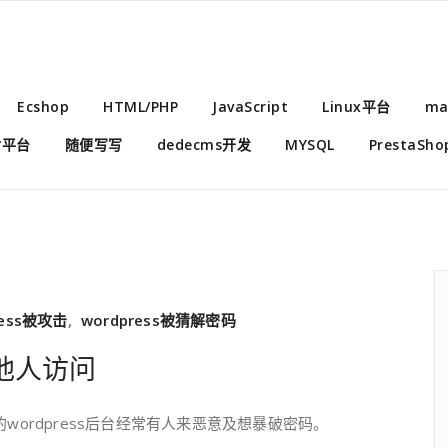
Ecshop
HTML/PHP
JavaScript
Linux平台
ma
付平台
随便写写
dedecms开发
MYSQL
PrestaSho
ress被攻击
,
wordpress被猜解密码
止他人访问
ordpress后台经常有人来恶意及想暴破密码。