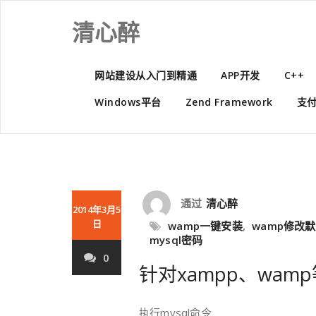
Skip
to
清心醉
content
网站建设从入门到精通
APP开发
C++
Windows平台
Zend Framework
支
通过
清心醉
2014年3月5
日
wamp一键安装
,
wamp修改默
mysql密码
0
针对xampp、wam
执行mysql命令