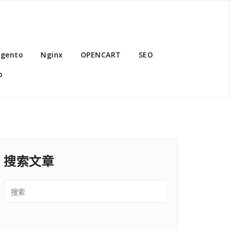
gento
Nginx
OPENCART
SEO
p
搜索文章