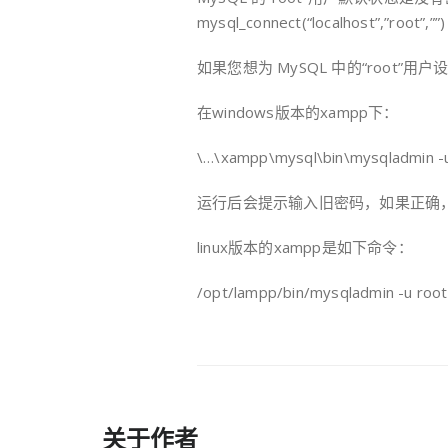
mysql_connect(“localhost”,”roo
如果您想为 MySQL 中的“root”用
在windows版本的xampp下：
\…\xampp\mysql\bin\mysqladmin 
运行后会提示输入旧密码，如果正确
linux版本的xampp是如下命令：
/opt/lampp/bin/mysqladmin -u ro
关于作者