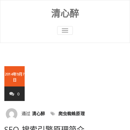
Skip
to
清心醉
content
切
换
导
航
2014年9月7
日
0
通过
清心醉
爬虫蜘蛛原理
SEO-搜索引擎原理简介